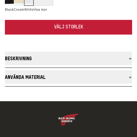
Black
Cream
White
Visa mer
VÄLJ STORLEK
BESKRIVNING
Our Logo T-Shirt is updated with a new, heavier weight cotton
material. It is cut, sewn, and printed in the USA.
ANVÄNDA MATERIAL
MADE IN THE USA
Material
Cotton