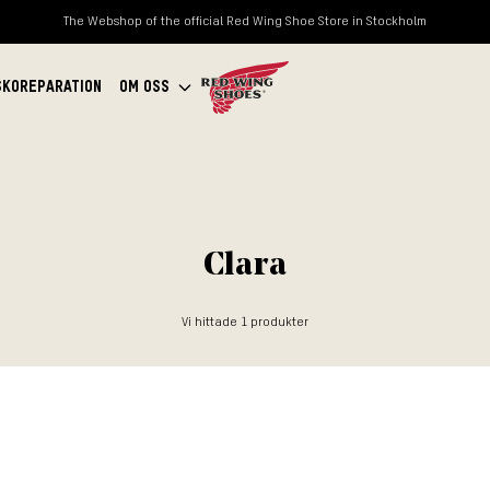
The Webshop of the official Red Wing Shoe Store in Stockholm
SKOREPARATION
OM OSS
Clara
Vi hittade
1
produkter