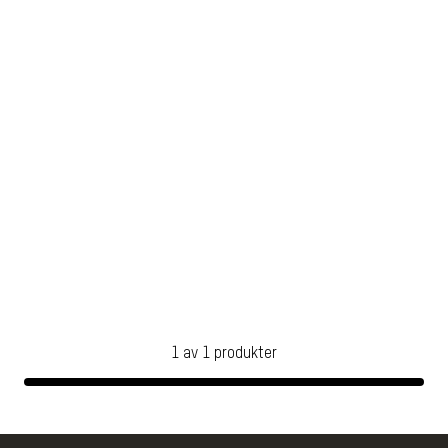
1
av
1
produkter