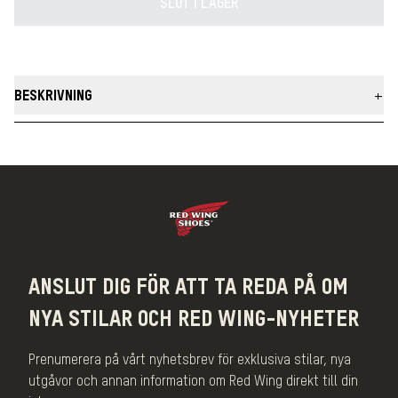
SLUT I LAGER
BESKRIVNING
100% Merino Wool Knit Hats with top knit construction for form fit.
Oro Legacy leather tag with Red Wing embossing on both sides
allows hats to be worn cuffed or uncuffed. Made in USA.
MADE IN THE USA
ANSLUT DIG FÖR ATT TA REDA PÅ OM
NYA STILAR OCH RED WING-NYHETER
Prenumerera på vårt nyhetsbrev för exklusiva stilar, nya
utgåvor och annan information om Red Wing direkt till din