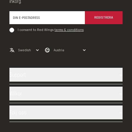
inkorg.
REGISTRERA
I consent to Red Wings
terms & conditions
Support
Kontakta oss
Leverans
Villkor
Returer
Integritetspolicy
Storlekar
Villkor
Följ oss
Reklamationer
FACEBOOK
Returer
TWITTER